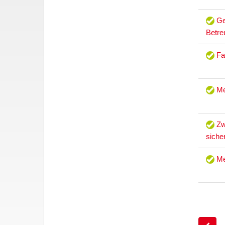
Ge
Betre
Fa
Me
Zw
siche
Me