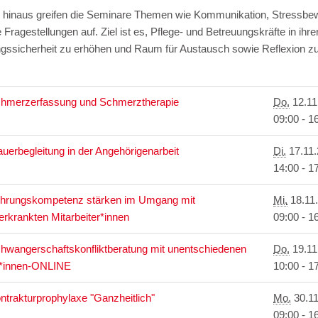
 hinaus greifen die Seminare Themen wie Kommunikation, Stressbe
 Fragestellungen auf. Ziel ist es, Pflege- und Betreuungskräfte in ihre
gssicherheit zu erhöhen und Raum für Austausch sowie Reflexion zu
hmerzerfassung und Schmerztherapie
Do.
12.11
09:00 - 1
auerbegleitung in der Angehörigenarbeit
Di.
17.11.
14:00 - 1
hrungskompetenz stärken im Umgang mit
Mi.
18.11
erkrankten Mitarbeiter*innen
09:00 - 1
hwangerschaftskonfliktberatung mit unentschiedenen
Do.
19.11
t*innen-ONLINE
10:00 - 1
ntrakturprophylaxe "Ganzheitlich"
Mo.
30.11
09:00 - 1