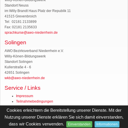
Standort Neuss
im Willy Brandt Haus Platz der Republik 11
41515 Grevenbroich
Tel: 02181 2133899
Fax: 02181 2135633
sprachkurse@awo-niederrhein.de
Solingen
AWO Bezirksverband Niederrhein e.V.
Willy-Könen-Bildungswerk
Standort Solingen
Kullerstraße 4 - 6
42651 Solingen
wkb@awo-niederrhein.de
Service / Links
Impressum
Teilnahmebedingungen
Wer war Willy Könen?
Cookies erleichtern die Bereitstellung unserer Dienste. Mit der
AWO Bezirksverband Niederrhein e. V.
Nutzung unserer Dienste erklären Sie sich damit einverstanden,
Infos zum Bildungscheck
Infos zum Prämiengutschein
dass wir Cookies verwenden.
Einverstanden
Informationen